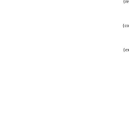
{re
{co
{ex